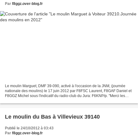
Par
f8ggz.over-blog.fr
Le moulin Marguet, DMF 39-090, activé à l'occasion de la JNM, (journée
nationale des moulins) le 17 juin 2012 par F8FSC Laurent, F8GAF Daniel et
F8GGZ Michel sous l'indicatif du radio-club du Jura: F6KNP/p. "Merci les
copains: Michel" Ce moulin à eau...
Le moulin du Bas à Villevieux 39140
Publié le 24/10/2012 à 03:43
Par
f8ggz.over-blog.fr