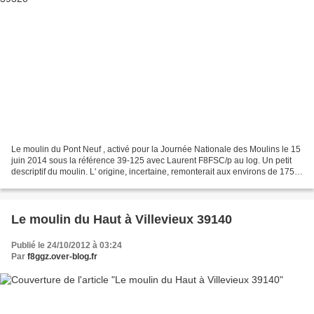
Le moulin du Pont Neuf , activé pour la Journée Nationale des Moulins le 15
juin 2014 sous la référence 39-125 avec Laurent F8FSC/p au log. Un petit
descriptif du moulin. L' origine, incertaine, remonterait aux environs de 1750
:Ce fut un battoir à chanvre...
Le moulin du Haut à Villevieux 39140
Publié le 24/10/2012 à 03:24
Par
f8ggz.over-blog.fr