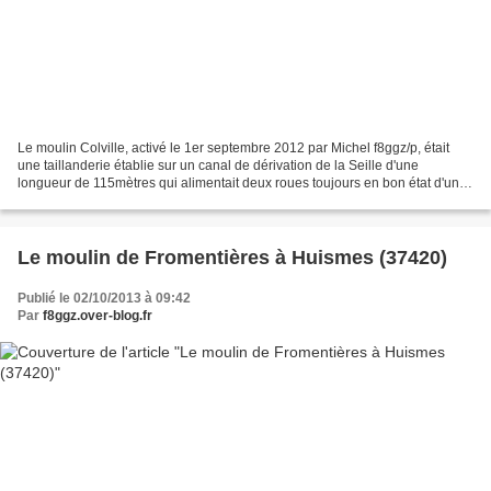
Le moulin Colville, activé le 1er septembre 2012 par Michel f8ggz/p, était
une taillanderie établie sur un canal de dérivation de la Seille d'une
longueur de 115mètres qui alimentait deux roues toujours en bon état d'un
diamètre de 2,20 mètres environ....
Le moulin de Fromentières à Huismes (37420)
Publié le 02/10/2013 à 09:42
Par
f8ggz.over-blog.fr