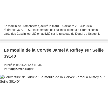
Le moulin de Fromentières, activé le mardi 15 octobre 2013 sous la
référence 37-019. Sur la commune de Huismes, le moulin figurant sur la
carte des Cassini est cité en activité sur le ruisseau de Douai ou Usage, le
22 juillet 1774 (AD.2C. Chinon). Un...
Le moulin de la Corvée Jamel à Ruffey sur Seille
39140
Publié le 05/11/2012 à 09:46
Par
f8ggz.over-blog.fr