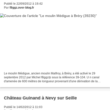
Publié le 22/09/2012 à 19:42
Par
f8ggz.over-blog.fr
Le moulin Médigue, ancien moulin Malfroy, à Bréry, a été activé le 29
septembre 2012 par Michel f8ggz/p sous la référence 39-104. U n canal
d'amenée de 600 mètres de longueur provenant d'une dérivation de la
Seille, une chute d'eau de 3 mètre alimentaient...
Château Guinand à Nevy sur Seille
Publié le 14/02/2012 à 11:03