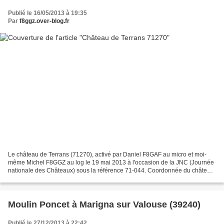
Publié le 16/05/2013 à 19:35
Par
f8ggz.over-blog.fr
Le château de Terrans (71270), activé par Daniel F8GAF au micro et moi-
même Michel F8GGZ au log le 19 mai 2013 à l'occasion de la JNC (Journée
nationale des Châteaux) sous la référence 71-044. Coordonnée du château:
L 5° 12' 58"Est l 46° 53' 09"Nord en...
Moulin Poncet à Marigna sur Valouse (39240)
Publié le 27/12/2013 à 22:42