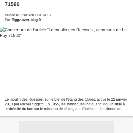
71580
Publié le 17/01/2013 à 14:07
Par
f8ggz.over-blog.fr
Le moulin des Ruesses, sur le bief de l'étang des Claies, activé le 22 janvier
2013 par Michel f8ggz/p. En 1855, les statistiques indiquent: Moulin situé à
l'extrémité du ban sur le ruisseau de l'étang des Claies qui fonctionne au
moyen d'une grande roue...