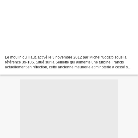
Le moulin du Haut, activé le 3 novembre 2012 par Michel f8ggz/p sous la
référence 39-106. Situé sur la Seillette qui alimente une turbine Francis
actuellement en réfection, cette ancienne meunerie et minoterie a cessé ses
activités en 1979. Vers 1631,...