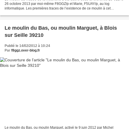
26 octobre 2013 par moi-même F8GGZ/p et Marie, F5UAY/p, au log
informatique. Les premières traces de l’existence de ce moulin à cet
emplacement, remonte à l’an 1300. Après un incendie...
Le moulin du Bas, ou moulin Marguet, à Blois
sur Seille 39210
Publié le 14/02/2012 à 10:24
Par
f8ggz.over-blog.fr
Le moulin du Bas, ou moulin Marguet, activé le 9 juin 2012 par Michel