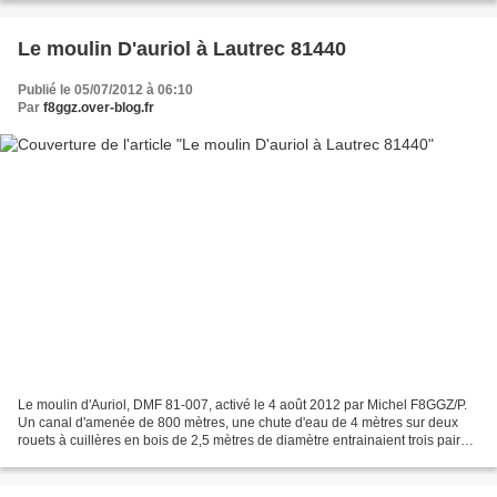
Le moulin D'auriol à Lautrec 81440
Publié le 05/07/2012 à 06:10
Par
f8ggz.over-blog.fr
Le moulin d'Auriol, DMF 81-007, activé le 4 août 2012 par Michel F8GGZ/P.
Un canal d'amenée de 800 mètres, une chute d'eau de 4 mètres sur deux
rouets à cuillères en bois de 2,5 mètres de diamètre entrainaient trois paires
de meules portant les noms de...