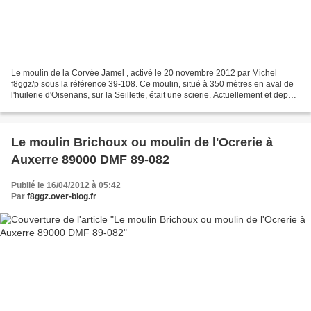
Le moulin de la Corvée Jamel , activé le 20 novembre 2012 par Michel
f8ggz/p sous la référence 39-108. Ce moulin, situé à 350 mètres en aval de
l'huilerie d'Oisenans, sur la Seillette, était une scierie. Actuellement et depuis
quelques années, les nouveaux...
Le moulin Brichoux ou moulin de l'Ocrerie à
Auxerre 89000 DMF 89-082
Publié le 16/04/2012 à 05:42
Par
f8ggz.over-blog.fr