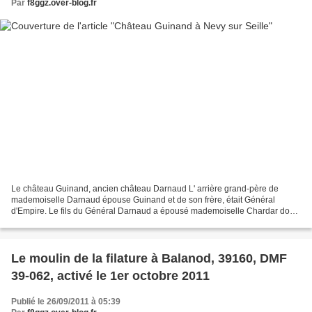
Par
f8ggz.over-blog.fr
Le château Guinand, ancien château Darnaud L' arrière grand-père de
mademoiselle Darnaud épouse Guinand et de son frère, était Général
d'Empire. Le fils du Général Darnaud a épousé mademoiselle Chardar dont
le père était propriétaire de cette maison,...
Le moulin de la filature à Balanod, 39160, DMF
39-062, activé le 1er octobre 2011
Publié le 26/09/2011 à 05:39