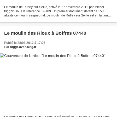
Le moulin de Ruffey-sur-Seille, activé le 27 novembre 2012 par Michel
f8ggz/p sous la référence 39-109. Un premier document datant de 1500
atteste ce moulin seigneurial. Le moulin de Ruffey sur Seille est en fait un
ensemble de deux moulins dans le même...
Le moulin des Rioux à Boffres 07440
Publié le 28/08/2012 à 17:06
Par
f8ggz.over-blog.fr
Le moulin des Rioux, DMF 07-004, a été activé le 28 juillet 2012 par Michel