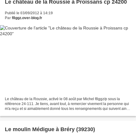
Le château de la Roussie à Proissans cp 24200
Publié le 03/09/2012 à 14:19
Par
f8ggz.over-blog.fr
Le château de la Roussie, activé le 08 août par Michel f8ggz/p sous la
référence 24-111. Je tiens, avant tout, à remercier vivement la personne qui
m'a reçu et si aimablement donné tous les renseignements qui suivent ainsi
que l'autorisation de faire...
Le moulin Médigue à Bréry (39230)