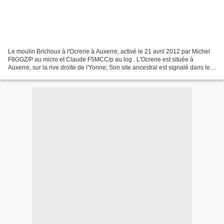
Le moulin Brichoux à l'Ocrerie à Auxerre, activé le 21 avril 2012 par Michel
F8GGZ/P au micro et Claude F5MCC/p au log . L'Ocrerie est située à
Auxerre, sur la rive droite de l'Yonne; Son site ancestral est signalé dans les
écrits dès l'an IV sous le...