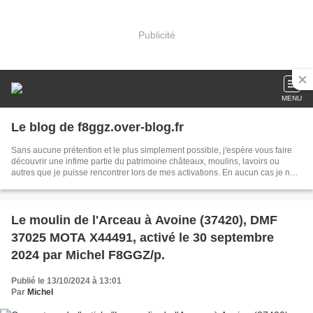
Publicité
MENU
Le blog de f8ggz.over-blog.fr
Sans aucune prétention et le plus simplement possible, j'espère vous faire
découvrir une infime partie du patrimoine châteaux, moulins, lavoirs ou
autres que je puisse rencontrer lors de mes activations. En aucun cas je ne
saurais prétendre être un connaisseur en la matière, j'essaie simplement,
par la voie des ondes, par mon blog, grâce à tous les renseignements
recueillis auprès des propriétaires, de revues, de livres ou tout autres, de ne
pas laisser notre patrimoine tomber dans l'oubli. Si vous êtes propriétaire
Le moulin de l'Arceau à Avoine (37420), DMF
d'un moulin ou d'un château et que vous désiriez le voir activé et figuré dans
37025 MOTA X44491, activé le 30 septembre
mon blog, où que vous soyez en France, dites le moi, ce sera un but durant
mes vacances, merci.
2024 par Michel F8GGZ/p.
Publié le 13/10/2024 à 13:01
Par
Michel