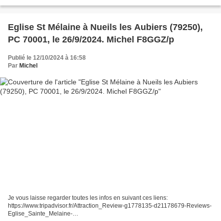
Nueil_les_Aubiers_Deux_Sevres_Nouvelle_Aquitaine.html
Eglise St Mélaine à Nueils les Aubiers (79250),
PC 70001, le 26/9/2024. Michel F8GGZ/p
Publié le 12/10/2024 à 16:58
Par
Michel
Je vous laisse regarder toutes les infos en suivant ces liens:
https://www.tripadvisor.fr/Attraction_Review-g1778135-d21178679-Reviews-
Eglise_Sainte_Melaine-