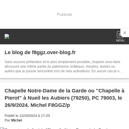
Publicité
MENU
Le blog de f8ggz.over-blog.fr
Sans aucune prétention et le plus simplement possible, j'espère vous faire
découvrir une infime partie du patrimoine châteaux, moulins, lavoirs ou
autres que je puisse rencontrer lors de mes activations. En aucun cas je ne
saurais prétendre être un connaisseur en la matière, j'essaie simplement,
par la voie des ondes, par mon blog, grâce à tous les renseignements
recueillis auprès des propriétaires, de revues, de livres ou tout autres, de ne
pas laisser notre patrimoine tomber dans l'oubli. Si vous êtes propriétaire
Chapelle Notre-Dame de la Garde ou "Chapelle à
d'un moulin ou d'un château et que vous désiriez le voir activé et figuré dans
Pierot" à Nueil les Aubiers (79250), PC 79003, le
mon blog, où que vous soyez en France, dites le moi, ce sera un but durant
mes vacances, merci.
26/9/2024. Michel F8GGZ/p
Publié le 12/10/2024 à 17:25
Par
Michel