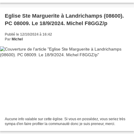
Nueil_les_Aubiers_Deux_Sevres_Nouvelle_Aquitaine.html chrome-
extension://efaidnbmnnnibpcajpcg...
Eglise Ste Marguerite à Landrichamps (08600).
PC 08009. Le 18/9/2024. Michel F8GGZ/p
Publié le 12/10/2024 à 16:42
Par
Michel
Aucune info valable sur cette église. Si vous en possédez, vous seriez très
sympa d'en faire profiter la communauté donc je suis preneur, merci.