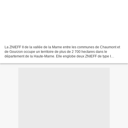
La ZNIEFF II de la vallée de la Marne entre les communes de Chaumont et
de Gourzon occupe un territoire de plus de 2 700 hectares dans le
département de la Haute-Marne. Elle englobe deux ZNIEFF de type I
(prairies de fauche et bois alluviaux au sud de...