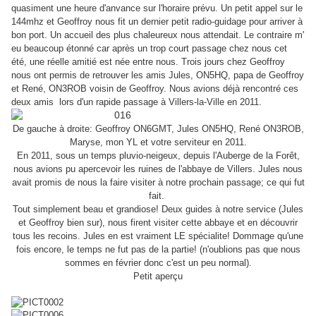
quasiment une heure d'anvance sur l'horaire prévu. Un petit appel sur le
144mhz et Geoffroy nous fit un dernier petit radio-guidage pour arriver à
bon port. Un accueil des plus chaleureux nous attendait. Le contraire m'
eu beaucoup étonné car après un trop court passage chez nous cet
été, une réelle amitié est née entre nous. Trois jours chez Geoffroy
nous ont permis de retrouver les amis Jules, ON5HQ, papa de Geoffroy
et René, ON3ROB voisin de Geoffroy. Nous avions déjà rencontré ces
deux amis lors d'un rapide passage à Villers-la-Ville en 2011.
De gauche à droite: Geoffroy ON6GMT, Jules ON5HQ, René ON3ROB,
Maryse, mon YL et votre serviteur en 2011.
En 2011, sous un temps pluvio-neigeux, depuis l'Auberge de la Forêt,
nous avions pu apercevoir les ruines de l'abbaye de Villers. Jules nous
avait promis de nous la faire visiter à notre prochain passage; ce qui fut
fait.
Tout simplement beau et grandiose! Deux guides à notre service (Jules
et Geoffroy bien sur), nous firent visiter cette abbaye et en découvrir
tous les recoins. Jules en est vraiment LE spécialite! Dommage qu'une
fois encore, le temps ne fut pas de la partie! (n'oublions pas que nous
sommes en février donc c'est un peu normal).
Petit aperçu