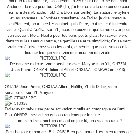
pour un radio amateur; Dégagement à 360° sur une coline dominant
Andenne; le rêve pour tout OM! (Là, j'ai tout de suite une pensée pour
mon ami Jean-Claude, F5MID à Blois sur Seille). La station, le pylône
et les antennes, le "proffessionnalisme" de Didier, je dirai presque
l'entêtement, pour faire LE contact qu'il désire, tout insite à lui rendre
visite. Quant à Noëlla, son YL, nous ne pouvons que la remercier pour
son accueil. Merci Noëlla pour tes bons petits plats, ton savoir vivre,
dans tous les sens du terme, ta gentillesse et ta simplicité; On se sent
vraiment à l'aise chez vous les amis, espérons que nous serons à la
hauteur lorsque vous viendrez nous rendre visite.
De gauche à droite: Votre serviteur avec Maryse mon YL, ON7ZM
Jean-Pierre, ON6YH Didier et Albert ON3TAA. (ON6WC en 2013)
ON7ZM Jean-Pierre, ON3TAA Albert, Noëlla, YL de Didier, votre
serviteur et son YL Maryse.
Didier avait prévu une petite activation moulin en compagnie de l'ami
Paul ON6DP chez qui nous nous rendrons par la suite.
Il ne faisait vraiment pas chaud ce jour là; pas vrai les amis?
Petit bonjour à mon ami Bill, ON5JE en passant et il est bien temps de