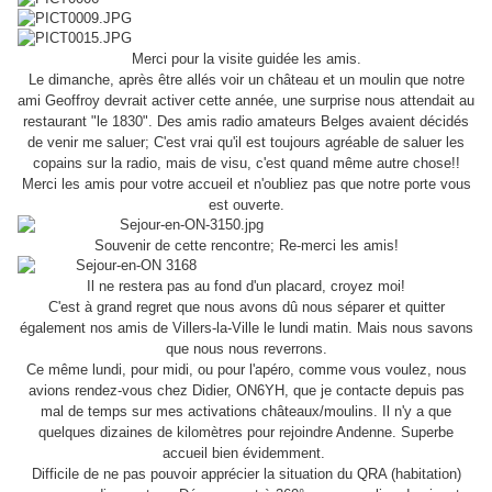
Merci pour la visite guidée les amis.
Le dimanche, après être allés voir un château et un moulin que notre
ami Geoffroy devrait activer cette année, une surprise nous attendait au
restaurant "le 1830". Des amis radio amateurs Belges avaient décidés
de venir me saluer; C'est vrai qu'il est toujours agréable de saluer les
copains sur la radio, mais de visu, c'est quand même autre chose!!
Merci les amis pour votre accueil et n'oubliez pas que notre porte vous
est ouverte.
Souvenir de cette rencontre; Re-merci les amis!
Il ne restera pas au fond d'un placard, croyez moi!
C'est à grand regret que nous avons dû nous séparer et quitter
également nos amis de Villers-la-Ville le lundi matin. Mais nous savons
que nous nous reverrons.
Ce même lundi, pour midi, ou pour l'apéro, comme vous voulez, nous
avions rendez-vous chez Didier, ON6YH, que je contacte depuis pas
mal de temps sur mes activations châteaux/moulins. Il n'y a que
quelques dizaines de kilomètres pour rejoindre Andenne. Superbe
accueil bien évidemment.
Difficile de ne pas pouvoir apprécier la situation du QRA (habitation)