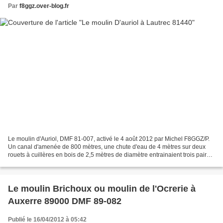
Par
f8ggz.over-blog.fr
Le moulin d'Auriol, DMF 81-007, activé le 4 août 2012 par Michel F8GGZ/P.
Un canal d'amenée de 800 mètres, une chute d'eau de 4 mètres sur deux
rouets à cuillères en bois de 2,5 mètres de diamètre entrainaient trois paires
de meules portant les noms de...
Le moulin Brichoux ou moulin de l'Ocrerie à
Auxerre 89000 DMF 89-082
Publié le 16/04/2012 à 05:42