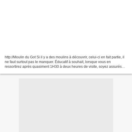
http://Moulin du Got Si il y a des moulins à découvrir, celui-ci en fait partie, il
ne faut surtout pas le manquer. Éducatif à souhait, lorsque vous en
ressortirez après quasiment 1H30 à deux heures de visite, soyez assurés
que vous ne regarderez plus...