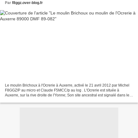
Par
f8ggz.over-blog.fr
Le moulin Brichoux à l'Ocrerie à Auxerre, activé le 21 avril 2012 par Michel
F8GGZ/P au micro et Claude F5MCC/p au log . L'Ocrerie est située à
Auxerre, sur la rive droite de l'Yonne; Son site ancestral est signalé dans les
écrits dès l'an IV sous le...