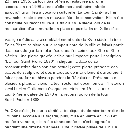
20 mars 1995. La tour Saint‑Pierre, restaurée par une
association en 1998 alors qu'elle menaçait ruine, abrite
aujourd'hui un lieu à vocation culturelle. La tour Saint‑Paul, en
revanche, reste dans un mauvais état de conservation. Elle a été
construite ou reconstruite à la fin du XVIIe siècle lors de la
restauration d'une muraille en place depuis la fin du XIIIe siècle.
Vestige médiéval vraisemblablement daté du XVIe siècle, la tour
Saint‑Pierre se situe sur le rempart nord de la ville et faisait partie
des tours de garde implantées dans l'enceinte aux XIIe et XIIIe
siècles. Une pierre gravée visible sur l'imposte porte l'inscription
"La Tour Saint‑Pierre 1570", indiquant la date de sa
reconstruction dans son état actuel ; cette pierre présente des
traces de sculpture et des marques de martèlement qui auraient
fait disparaître un blason pendant la Révolution. Présente sur
plusieurs plans anciens, la tour reste mal documentée ; l'historien
local Lucien Guillemaut évoque toutefois, en 1911, la tour
Saint‑Pierre datée de 1570 et la reconstruction de la tour
Saint‑Paul en 1668.
Au XXe siècle, la tour a abrité la boutique du dernier bourrelier de
Louhans, accolée à la façade, puis, mise en vente en 1980 et
restée invendue, elle a été abandonnée et s'est dégradée
pendant une dizaine d'années. Une initiative privée de 1991 a