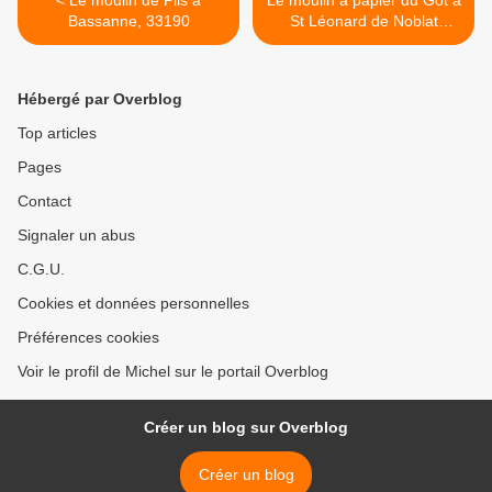
< Le moulin de Piis à
Le moulin à papier du Got à
Bassanne, 33190
St Léonard de Noblat
87400 >
Hébergé par Overblog
Top articles
Pages
Contact
Signaler un abus
C.G.U.
Cookies et données personnelles
Préférences cookies
Voir le profil de Michel sur le portail Overblog
Créer un blog sur Overblog
Créer un blog